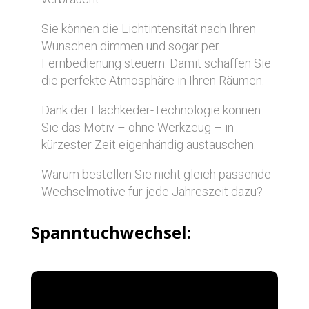
Sie können die Lichtintensität nach Ihren
Wünschen dimmen und sogar per
Fernbedienung steuern. Damit schaffen Sie
die perfekte Atmosphäre in Ihren Räumen.
Dank der Flachkeder-Technologie können
Sie das Motiv – ohne Werkzeug – in
kürzester Zeit eigenhändig austauschen.
Warum bestellen Sie nicht gleich passende
Wechselmotive für jede Jahreszeit dazu?
Spanntuchwechsel: